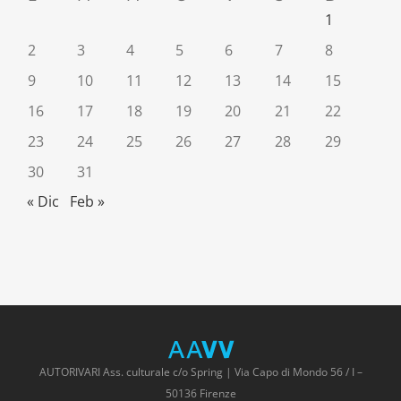
1
2
3
4
5
6
7
8
9
10
11
12
13
14
15
16
17
18
19
20
21
22
23
24
25
26
27
28
29
30
31
« Dic
Feb »
AUTORIVARI Ass. culturale c/o Spring | Via Capo di Mondo 56 / I –
50136 Firenze