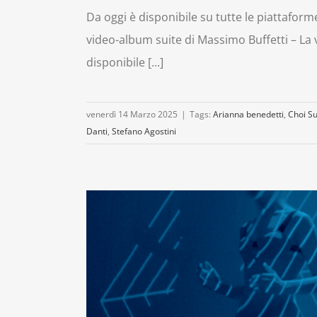
Da oggi è disponibile su tutte le piattaform
video-album suite di Massimo Buffetti – La v
disponibile [...]
venerdì 14 Marzo 2025
|
Tags:
Arianna benedetti
,
Choi S
Danti
,
Stefano Agostini