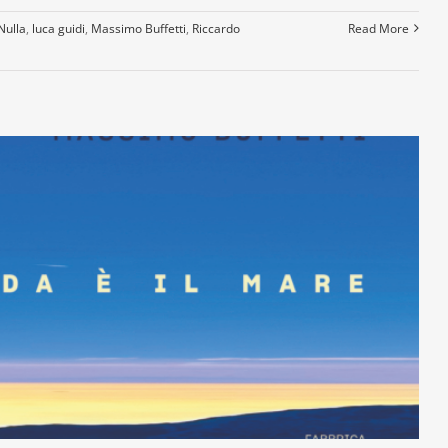
Nulla
,
luca guidi
,
Massimo Buffetti
,
Riccardo
Read More