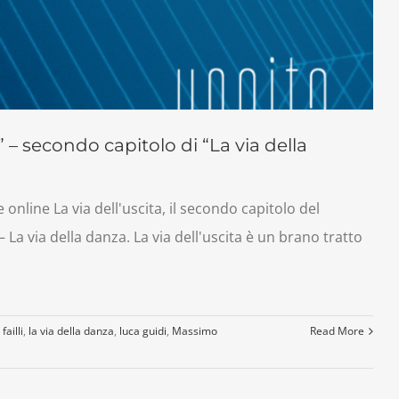
” – secondo capitolo di “La via della
 online La via dell'uscita, il secondo capitolo del
a via della danza. La via dell'uscita è un brano tratto
failli
,
la via della danza
,
luca guidi
,
Massimo
Read More