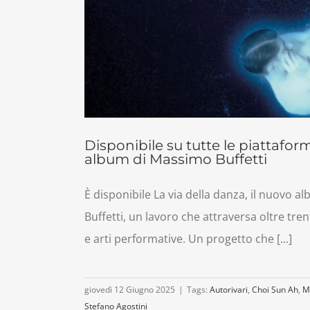
Disponibile su tutte le piattafor
album di Massimo Buffetti
È disponibile La via della danza, il nuovo
Buffetti, un lavoro che attraversa oltre tr
e arti performative. Un progetto che [...]
giovedì 12 Giugno 2025
|
Tags:
Autorivari
,
Choi Sun Ah
,
M
Stefano Agostini