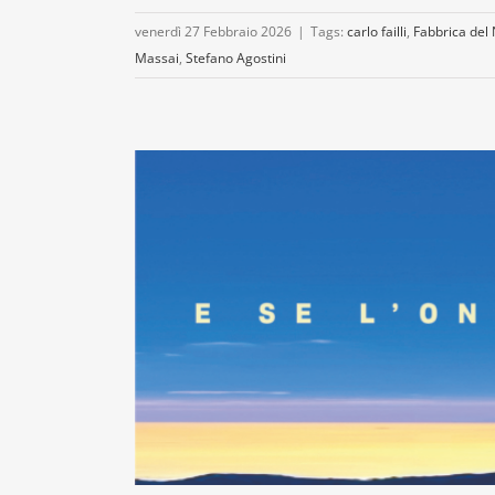
venerdì 27 Febbraio 2026
|
Tags:
carlo failli
,
Fabbrica del 
Massai
,
Stefano Agostini