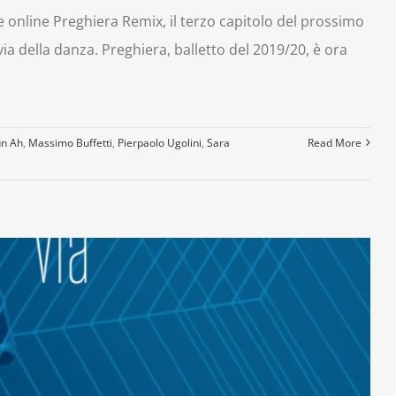
e online Preghiera Remix, il terzo capitolo del prossimo
ia della danza. Preghiera, balletto del 2019/20, è ora
un Ah
,
Massimo Buffetti
,
Pierpaolo Ugolini
,
Sara
Read More