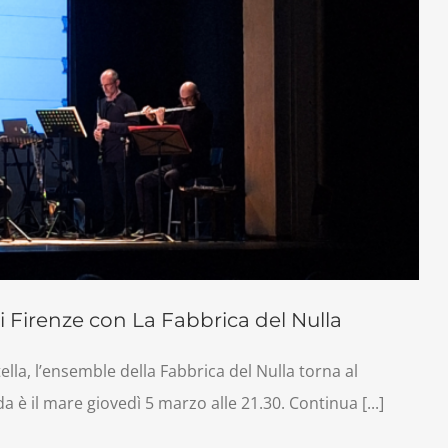
 di Firenze con La Fabbrica del Nulla
lla, l’ensemble della Fabbrica del Nulla torna al
a è il mare giovedì 5 marzo alle 21.30. Continua [...]