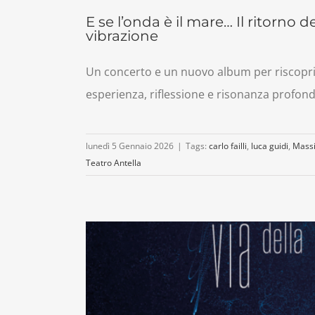
E se l’onda è il mare… Il ritorno d
vibrazione
Un concerto e un nuovo album per riscoprire
esperienza, riflessione e risonanza profonda
lunedì 5 Gennaio 2026
|
Tags:
carlo failli
,
luca guidi
,
Massi
Teatro Antella