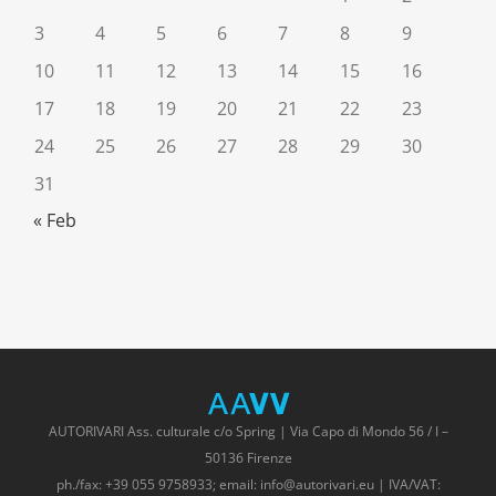
3
4
5
6
7
8
9
10
11
12
13
14
15
16
17
18
19
20
21
22
23
24
25
26
27
28
29
30
31
« Feb
AUTORIVARI Ass. culturale c/o Spring | Via Capo di Mondo 56 / I –
50136 Firenze
ph./fax: +39 055 9758933; email: info@autorivari.eu | IVA/VAT: