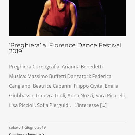
‘Preghiera’ al Florence Dance Festival
2019
Preghiera Coreografia: Arianna Benedetti
Musica: Massimo Buffetti Danzatori: Federica
Cangiano, Beatrice Capanni, Filippo Civita, Emilia
Giubbasso, Ginevra Gioli, Anna Nuzzi, Sara Picarelli,
Lisa Piccioli, Sofia Pierguidi. L’interesse [...]
sabato 1 Giugno 2019
Continua a leggere