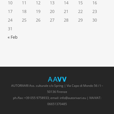
10
11
12
13
14
15
16
17
18
19
20
21
22
23
24
25
26
27
28
29
30
31
« Feb
AUTORIVARI Ass. culturale c/o Spring | Via Capo di Mondo 56 / I –
50136 Firenze
ph./fax: +39 055 9758933; email: info@autorivari.eu | IVA/VAT:
06651370485