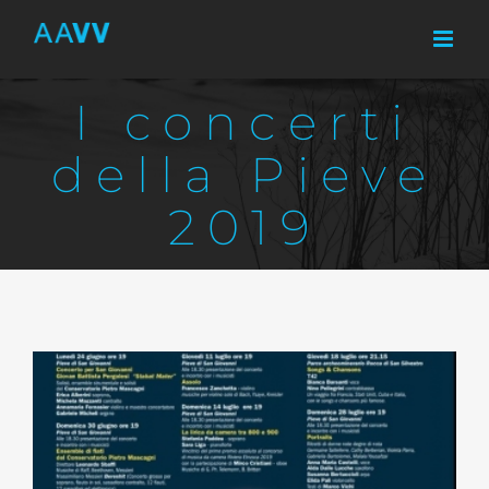
Skip
to
content
I concerti
della Pieve
2019