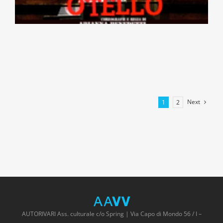
Next
1
2
AUTORIVARI Ass. culturale c/o Spring | Via Capo di Mondo 56 / I –