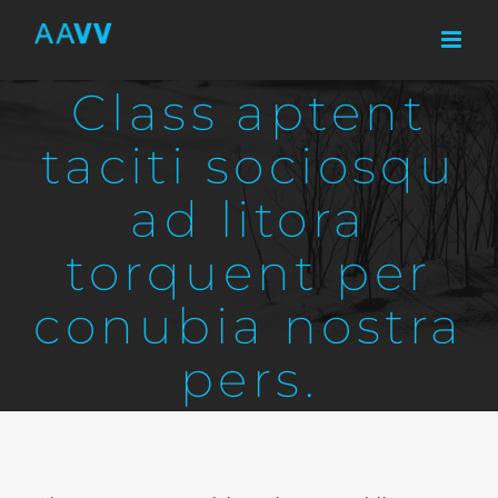
Skip
to
content
Class aptent
taciti sociosqu
ad litora
torquent per
conubia nostra
pers.