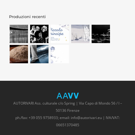
Produzioni recenti
AUTORIVARI Ass. culturale c/o Spring | Via Capo di Mondo 56 / I –
50136 Firenze
ph./fax: +39 055 9758933; email: info@autorivari.eu | IVA/VAT:
06651370485