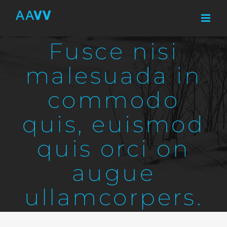
Skip
to
content
Fusce nisi
malesuada in
commodo
quis, euismod
quis orci on
augue
ullamcorpers.